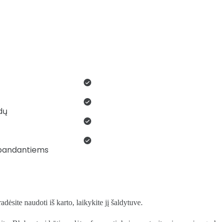
dų
 bandantiems
dėsite naudoti iš karto, laikykite jį šaldytuve.