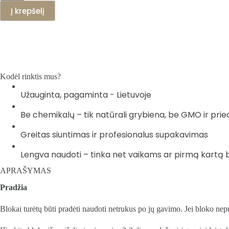
Į krepšelį
Kodėl rinktis mus?
Užauginta, pagaminta - Lietuvoje
Be chemikalų – tik natūrali grybiena, be GMO ir prie
Greitas siuntimas ir profesionalus supakavimas
Lengva naudoti – tinka net vaikams ar pirmą kartą
APRAŠYMAS
Pradžia
Blokai turėtų būti pradėti naudoti netrukus po jų gavimo. Jei bloko nepra