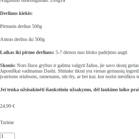
Auginimo sudėtingumas: Lengva
Derliaus kiekis:
Pirmasis derlius 500g
Antras derlius iki 500g
Laikas iki pirmo derliaus:
5-7 dienos nuo bloko padėjimo augti
Skonis:
Nors šiuos grybus ir galima valgyti žalius, jie savo skonį geria
Japoniškai vadinamas Dashi. Shiitake tikrai yra vienas geriausių ingred
įvairioms sriuboms, ramenams, stir-fry, ar bet kur, kur norisi mėsiškos 
Jei tenka užsisakinėti išankstiniu užsakymu, dėl laukimo laiko praš
24,99
€
Turime