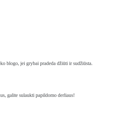
ko blogo, jei grybai pradeda džiūti ir sudžiūsta.
us, galite sulaukti papildomo derliaus!