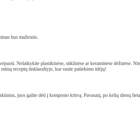
nimas bus mažesnis.
vėpuoti. Nelaikykite plastikinėse, stiklinėse ar keraminėse dėžutėse. Nie
e mūsų receptų tinklaraštyje, kur rasite patiekimo idėjų!
ūnius, juos galite dėti į komposto krūvą. Pavasarį, po kelių dienų lieta