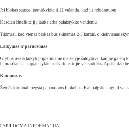
Jei blokas sausas, pamirkykite jį 12 valandų, kad jis rehidratuotų
Kasdien išneškite jį į lauką arba palaistykite vandeniu
Tikimasi, kad vienas blokas bus skinamas 2-3 kartus, o kiekvienas sky
Laikymas ir paruošimas
Grybus reikia laikyti popieriniame maišelyje šaldytuve, kad jie galėtų k
Paprasčiausiai supjaustykite ir išvirkite, ir jie vėl sudrėks. Apsilankykit
Kompostas
Žemės kirminai mėgsta panaudotus blokelius. Kai baigsite auginti vaisiak
PAPILDOMA INFORMACIJA