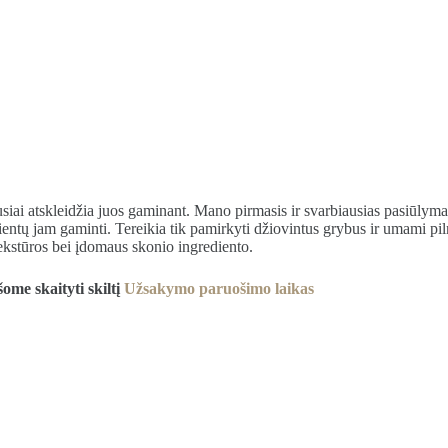
usiai atskleidžia juos gaminant. Mano pirmasis ir svarbiausias pasiūlymas
ientų jam gaminti. Tereikia tik pamirkyti džiovintus grybus ir umami pil
tekstūros bei įdomaus skonio ingrediento.
ome skaityti skiltį
Užsakymo paruošimo laikas