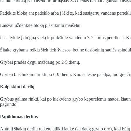
Išimkite bloką iš maišelio ir pirmąsias 2-3 dienas dažnai / gausiai laist
Padėkite bloką ant padėklo arba į lėkštę, kad susigertų vandens pertekli
Laisvai uždenkite bloką plastikiniu maišeliu.
Pastatykite į drėgną vietą ir purkškite vandeniu 3-7 kartus per dieną. K
Šitake grybams reikia šiek tiek šviesos, bet ne tiesioginių saulės spindul
Grybai pradės dygti maždaug po 2-5 dienų.
Grybai bus tinkami rinkti po 6-9 dienų. Kuo šiltesnė patalpa, tuo greiči
Kaip skinti derlių
Grybus galima rinkti, kai po kiekvieno grybo kepurėlėmis matosi žiaune
pagrindo.
Papildomas derlius
Antrąjį šitakių derlių reikėtų atlikti lauke (su daug gryno oro), kad būtų