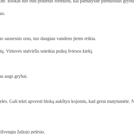
ykite. Blokas turi būti pradėtas formuoti, kai pamatysite pirmuosius gryb
us.
uo sausesnis oras, tuo daugiau vandens jiems reikia.
ių. Virtuvės stalviršis suteikia puikų šviesos kiekį.
au augs grybai.
lės. Gali tekti apversti bloką aukštyn kojomis, kad gerai matytumėte. N
 išvengta žaliojo pelėsio.