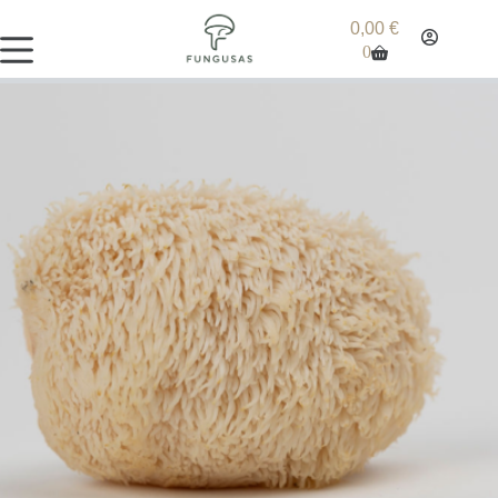
0,00
€
0