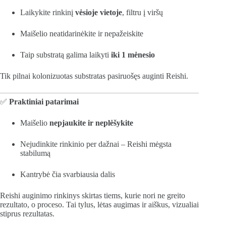
Laikykite rinkinį
vėsioje vietoje
, filtru į viršų
Maišelio neatidarinėkite ir nepažeiskite
Taip substratą galima laikyti
iki 1 mėnesio
Tik pilnai kolonizuotas substratas pasiruošęs auginti Reishi.
✅
Praktiniai patarimai
Maišelio
nepjaukite ir neplėšykite
Nejudinkite rinkinio per dažnai – Reishi mėgsta
stabilumą
Kantrybė čia svarbiausia dalis
Reishi auginimo rinkinys skirtas tiems, kurie nori ne greito
rezultato, o proceso. Tai tylus, lėtas augimas ir aiškus, vizualiai
stiprus rezultatas.