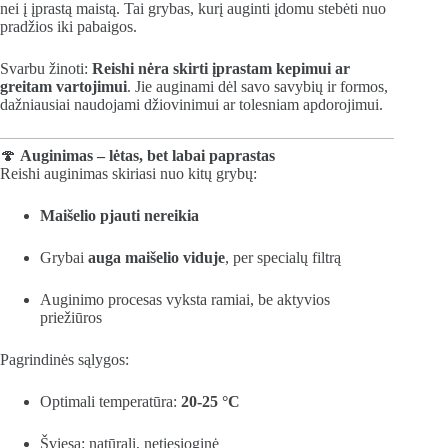
nei į įprastą maistą. Tai grybas, kurį auginti įdomu stebėti nuo
pradžios iki pabaigos.
Svarbu žinoti:
Reishi nėra skirti įprastam kepimui ar
greitam vartojimui
. Jie auginami dėl savo savybių ir formos,
dažniausiai naudojami džiovinimui ar tolesniam apdorojimui.
🍄
Auginimas – lėtas, bet labai paprastas
Reishi auginimas skiriasi nuo kitų grybų:
Maišelio pjauti nereikia
Grybai
auga maišelio viduje
, per specialų filtrą
Auginimo procesas vyksta ramiai, be aktyvios
priežiūros
Pagrindinės sąlygos:
Optimali temperatūra:
20-25 °C
Šviesa: natūrali, netiesioginė