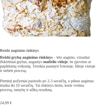
Reishi auginimo rinkinys
Reishi grybų auginimo rinkinys
– lėto augimo, vizualiai
išskirtiniai grybai, augantys
maišelio viduje
, be pjovimo ar
papildomų veiksmų. Tereikia pastatyti šviesioje, šiltoje vietoje
ir stebėti procesą.
Pirmieji požymiai pasirodo po 2-3 savaičių, o pilnas augimas
trunka iki 10 savaičių. Tai rinkinys tiems, kurie vertina
procesą, ramybę ir aiškų rezultatą.
24,99
€