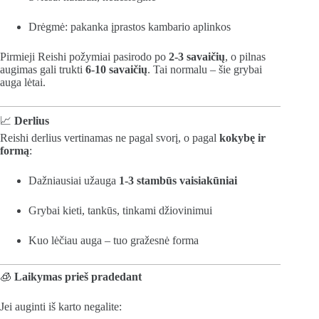
Drėgmė: pakanka įprastos kambario aplinkos
Pirmieji Reishi požymiai pasirodo po
2-3 savaičių
, o pilnas
augimas gali trukti
6-10 savaičių
. Tai normalu – šie grybai
auga lėtai.
📈
Derlius
Reishi derlius vertinamas ne pagal svorį, o pagal
kokybę ir
formą
:
Dažniausiai užauga
1-3 stambūs vaisiakūniai
Grybai kieti, tankūs, tinkami džiovinimui
Kuo lėčiau auga – tuo gražesnė forma
🧊
Laikymas prieš pradedant
Jei auginti iš karto negalite: