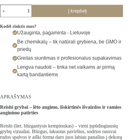
Į krepšelį
Kodėl rinktis mus?
Užauginta, pagaminta - Lietuvoje
Be chemikalų – tik natūrali grybiena, be GMO ir
priedų
Greitas siuntimas ir profesionalus supakavimas
Lengva naudoti – tinka net vaikams ar pirmą
kartą bandantiems
APRAŠYMAS
Reishi grybai – lėto augimo, išskirtinės išvaizdos ir ramios
auginimo patirties
Reishi (liet. blizgantysis kempinukas) – vieni įspūdingiausių
grybų vizualiai. Blizgus, lakuotas paviršius, sodrios rausvai
rudos spalvos ir aiški forma daro juos labiau panašius į dekorą