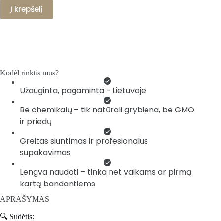
Į krepšelį
Kodėl rinktis mus?
Užauginta, pagaminta - Lietuvoje
Be chemikalų – tik natūrali grybiena, be GMO
ir priedų
Greitas siuntimas ir profesionalus
supakavimas
Lengva naudoti – tinka net vaikams ar pirmą
kartą bandantiems
APRAŠYMAS
🔍 Sudėtis: