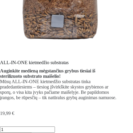
ALL-IN-ONE kietmedžio substratas
Auginkite medieną mėgstančius grybus tiesiai iš
sterilizuoto substrato maišelio!
Mūsų ALL-IN-ONE kietmedžio substratas tinka
pradedantiesiems – tiesiog įšvirkškite skystos grybienos ar
sporų, o visa kita įvyks pačiame maišelyje. Be papildomos
įrangos, be rūpesčių – tik natūralus grybų auginimas namuose.
19,99
€