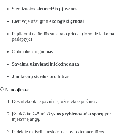
Sterilizuotos
kietmedžio pjuvenos
Lietuvoje užauginti
ekologiški grūdai
Papildomi natūralūs substrato priedai (formulė laikoma
paslaptyje)
Optimalus drėgnumas
Savaime užgyjanti injekcinė anga
2 mikronų sterilus oro filtras
👇 Naudojimas:
Dezinfekuokite paviršius, užsidėkite pirštines.
Įšvirkškite 2–5 ml
skystos grybienos
arba
sporų
per
injekcinę angą.
Padėkite maišelį tamsioje, pastovios temperatūros