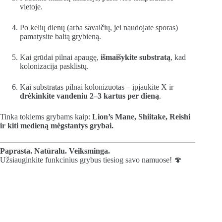
vietoje.
Po kelių dienų (arba savaičių, jei naudojate sporas)
pamatysite baltą grybieną.
Kai grūdai pilnai apaugę,
išmaišykite substratą
, kad
kolonizacija pasklistų.
Kai substratas pilnai kolonizuotas – įpjaukite X ir
drėkinkite vandeniu 2–3 kartus per dieną
.
Tinka tokiems grybams kaip:
Lion’s Mane, Shiitake, Reishi
ir kiti medieną mėgstantys grybai.
Paprasta. Natūralu. Veiksminga.
Užsiauginkite funkcinius grybus tiesiog savo namuose! 🍄