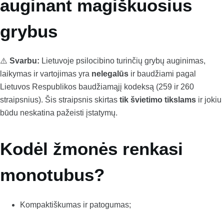
auginant magiškuosius
grybus
⚠️
Svarbu:
Lietuvoje psilocibino turinčių grybų auginimas,
laikymas ir vartojimas yra
nelegalūs
ir baudžiami pagal
Lietuvos Respublikos baudžiamąjį kodeksą (259 ir 260
straipsnius). Šis straipsnis skirtas
tik švietimo tikslams
ir jokiu
būdu neskatina pažeisti įstatymų.
Kodėl žmonės renkasi
monotubus?
Kompaktiškumas ir patogumas;