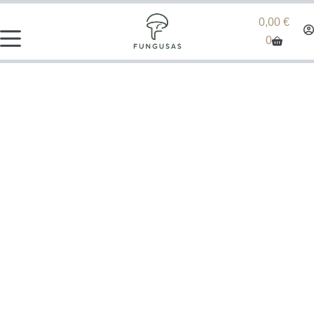
0,00
€
0
🌀 Magiškieji grybai ir
monotubo auginimas: ką
svarbu žinoti?