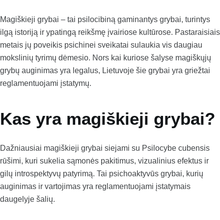
Magiškieji grybai – tai psilocibiną gaminantys grybai, turintys
ilgą istoriją ir ypatingą reikšmę įvairiose kultūrose. Pastaraisiais
metais jų poveikis psichinei sveikatai sulaukia vis daugiau
mokslinių tyrimų dėmesio. Nors kai kuriose šalyse magiškųjų
grybų auginimas yra legalus, Lietuvoje šie grybai yra griežtai
reglamentuojami įstatymų.
Kas yra magiškieji grybai?
Dažniausiai magiškieji grybai siejami su Psilocybe cubensis
rūšimi, kuri sukelia sąmonės pakitimus, vizualinius efektus ir
gilų introspektyvų patyrimą. Tai psichoaktyvūs grybai, kurių
auginimas ir vartojimas yra reglamentuojami įstatymais
daugelyje šalių.